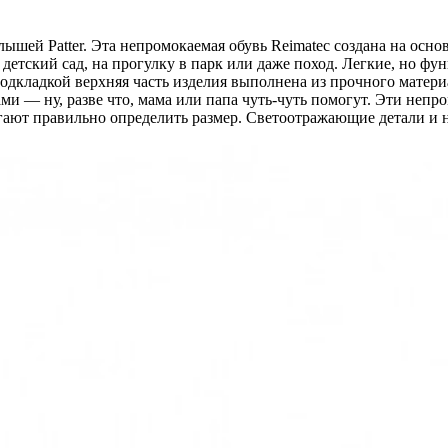
шей Patter. Эта непромокаемая обувь Reimatec создана на осно
 детский сад, на прогулку в парк или даже поход. Легкие, но ф
дкладкой верхняя часть изделия выполнена из прочного материа
и — ну, разве что, мама или папа чуть-чуть помогут. Эти неп
гают правильно определить размер. Светоотражающие детали и н