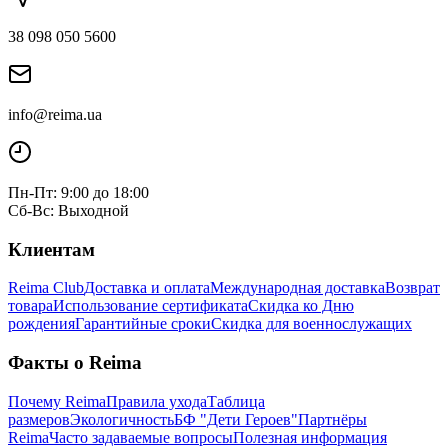
38 098 050 5600
info@reima.ua
Пн-Пт: 9:00 до 18:00
Сб-Вс: Выходной
Клиентам
Reima Club
Доставка и оплата
Международная доставка
Возврат
товара
Использование сертификата
Скидка ко Дню
рождения
Гарантийные сроки
Скидка для военнослужащих
Факты о Reima
Почему Reima
Правила ухода
Таблица
размеров
Экологичность
БФ "Дети Героев"
Партнёры
Reima
Часто задаваемые вопросы
Полезная информация