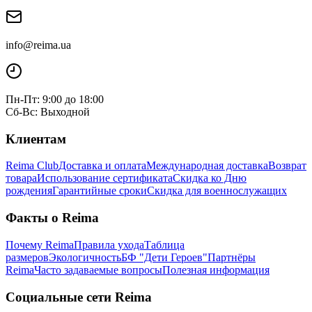
info@reima.ua
Пн-Пт: 9:00 до 18:00
Сб-Вс: Выходной
Клиентам
Reima Club
Доставка и оплата
Международная доставка
Возврат
товара
Использование сертификата
Скидка ко Дню
рождения
Гарантийные сроки
Скидка для военнослужащих
Факты о Reima
Почему Reima
Правила ухода
Таблица
размеров
Экологичность
БФ "Дети Героев"
Партнёры
Reima
Часто задаваемые вопросы
Полезная информация
Социальные сети Reima