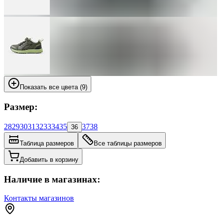
Показать все цвета (9)
Размер:
28
29
30
31
32
33
34
35
37
38
36
Таблица размеров
Все таблицы размеров
Добавить в корзину
Наличие в магазинах:
Контакты магазинов