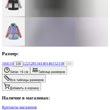
Размер:
104
110
122
128
134
140
146
152
158
116
164
Запас +6 см
Таблица размеров
Все таблицы размеров
Добавить в корзину
Наличие в магазинах:
Контакты магазинов