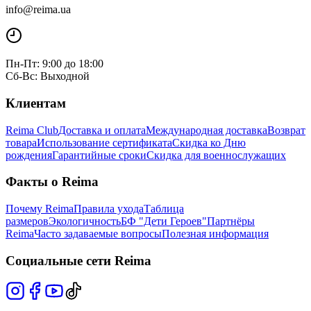
info@reima.ua
Пн-Пт: 9:00 до 18:00
Сб-Вс: Выходной
Клиентам
Reima Club
Доставка и оплата
Международная доставка
Возврат
товара
Использование сертификата
Скидка ко Дню
рождения
Гарантийные сроки
Скидка для военнослужащих
Факты о Reima
Почему Reima
Правила ухода
Таблица
размеров
Экологичность
БФ "Дети Героев"
Партнёры
Reima
Часто задаваемые вопросы
Полезная информация
Социальные сети Reima