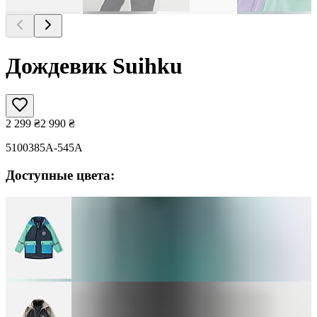
Дождевик Suihku
2 299
₴
2 990
₴
5100385A-545A
Доступные цвета: