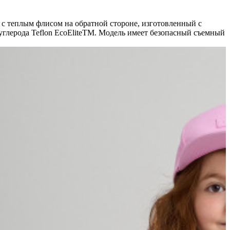
л с теплым флисом на обратной стороне, изготовленный с
глерода Teflon EcoEliteTM. Модель имеет безопасный съемный