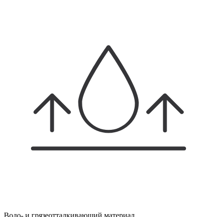
Водо- и грязеотталкивающий материал