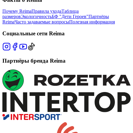
Почему Reima
Правила ухода
Таблица
размеров
Экологичность
БФ "Дети Героев"
Партнёры
Reima
Часто задаваемые вопросы
Полезная информация
Социальные сети Reima
Партнёры бренда Reima