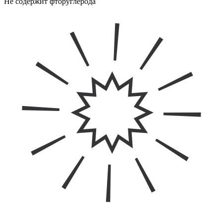
Не содержит фторуглерода