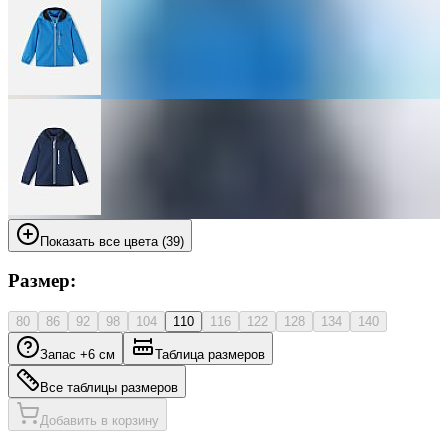
Показать все цвета (39)
Размер:
80
86
92
98
104
110
116
122
128
134
140
Запас +6 см
Таблица размеров
Все таблицы размеров
Добавить в корзину