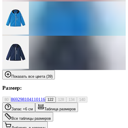
Показать все цвета (39)
Размер:
86
92
98
104
110
116
80
122
128
134
140
Запас +6 см
Таблица размеров
Все таблицы размеров
Добавить в корзину