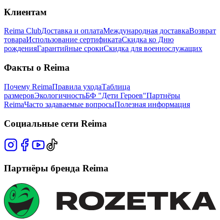
Клиентам
Reima Club
Доставка и оплата
Международная доставка
Возврат
товара
Использование сертификата
Скидка ко Дню
рождения
Гарантийные сроки
Скидка для военнослужащих
Факты о Reima
Почему Reima
Правила ухода
Таблица
размеров
Экологичность
БФ "Дети Героев"
Партнёры
Reima
Часто задаваемые вопросы
Полезная информация
Социальные сети Reima
Партнёры бренда Reima