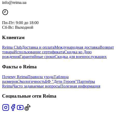
info@reima.ua
Пн-Пт: 9:00 до 18:00
Сб-Вс: Выходной
Клиентам
Reima Club
Доставка и оплата
Международная доставка
Возврат
товара
Использование сертификата
Скидка ко Дню
рождения
Гарантийные сроки
Скидка для военнослужащих
Факты о Reima
Почему Reima
Правила ухода
Таблица
размеров
Экологичность
БФ "Дети Героев"
Партнёры
Reima
Часто задаваемые вопросы
Полезная информация
Социальные сети Reima