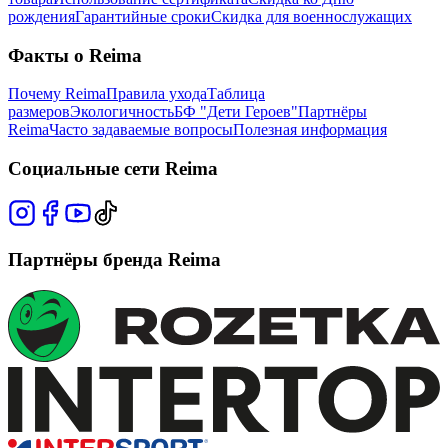
рождения
Гарантийные сроки
Скидка для военнослужащих
Факты о Reima
Почему Reima
Правила ухода
Таблица
размеров
Экологичность
БФ "Дети Героев"
Партнёры
Reima
Часто задаваемые вопросы
Полезная информация
Социальные сети Reima
Партнёры бренда Reima