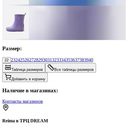
Размер:
23
24
25
26
27
28
29
30
31
32
33
34
35
36
37
38
39
40
22
Таблица размеров
Все таблицы размеров
Добавить в корзину
Наличие в магазинах:
Контакты магазинов
Reima в ТРЦ DREAM