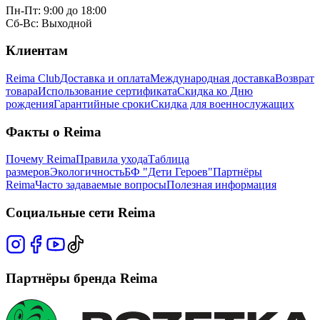
Пн-Пт: 9:00 до 18:00
Сб-Вс: Выходной
Клиентам
Reima Club
Доставка и оплата
Международная доставка
Возврат
товара
Использование сертификата
Скидка ко Дню
рождения
Гарантийные сроки
Скидка для военнослужащих
Факты о Reima
Почему Reima
Правила ухода
Таблица
размеров
Экологичность
БФ "Дети Героев"
Партнёры
Reima
Часто задаваемые вопросы
Полезная информация
Социальные сети Reima
Партнёры бренда Reima