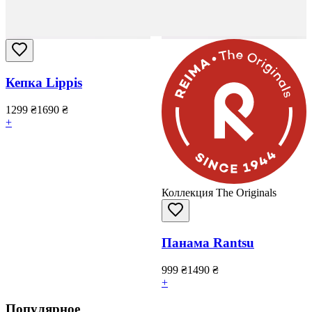
Кепка Lippis
1299
₴
1690
₴
+
Коллекция The Originals
Панама Rantsu
999
₴
1490
₴
+
Популярное