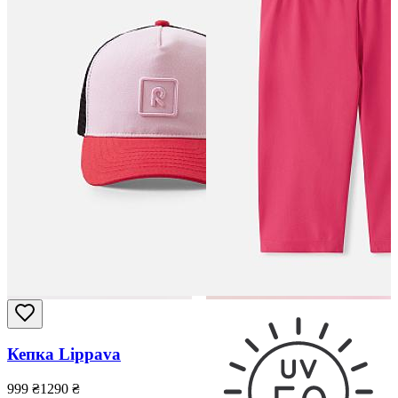
Кепка Lippava
999
₴
1290
₴