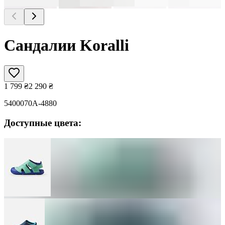
Сандалии Koralli
1 799
₴
2 290
₴
5400070A-4880
Доступные цвета: