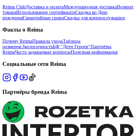
Reima Club
Доставка и оплата
Международная доставка
Возврат
товара
Использование сертификата
Скидка ко Дню
рождения
Гарантийные сроки
Скидка для военнослужащих
Факты о Reima
Почему Reima
Правила ухода
Таблица
размеров
Экологичность
БФ "Дети Героев"
Партнёры
Reima
Часто задаваемые вопросы
Полезная информация
Социальные сети Reima
Партнёры бренда Reima