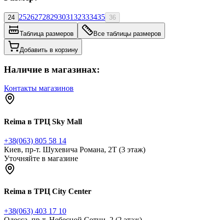
25
26
27
28
29
30
31
32
33
34
35
24
36
Таблица размеров
Все таблицы размеров
Добавить в корзину
Наличие в магазинах:
Контакты магазинов
Reima в ТРЦ Sky Mall
+38(063) 805 58 14
Киев, пр-т. Шухевича Романа, 2Т (3 этаж)
Уточняйте в магазине
Reima в ТРЦ City Center
‎+38‎(063) 403 17 10
Одесса, пр-т. Небесной Сотни, 2 (2 этаж)