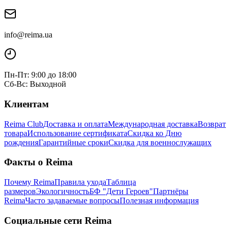
info@reima.ua
Пн-Пт: 9:00 до 18:00
Сб-Вс: Выходной
Клиентам
Reima Club
Доставка и оплата
Международная доставка
Возврат
товара
Использование сертификата
Скидка ко Дню
рождения
Гарантийные сроки
Скидка для военнослужащих
Факты о Reima
Почему Reima
Правила ухода
Таблица
размеров
Экологичность
БФ "Дети Героев"
Партнёры
Reima
Часто задаваемые вопросы
Полезная информация
Социальные сети Reima