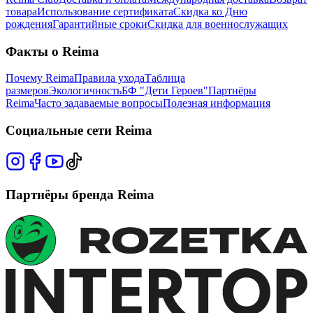
товара
Использование сертификата
Скидка ко Дню
рождения
Гарантийные сроки
Скидка для военнослужащих
Факты о Reima
Почему Reima
Правила ухода
Таблица
размеров
Экологичность
БФ "Дети Героев"
Партнёры
Reima
Часто задаваемые вопросы
Полезная информация
Социальные сети Reima
Партнёры бренда Reima