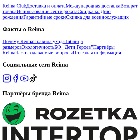
Reima Club
Доставка и оплата
Международная доставка
Возврат
товара
Использование сертификата
Скидка ко Дню
рождения
Гарантийные сроки
Скидка для военнослужащих
Факты о Reima
Почему Reima
Правила ухода
Таблица
размеров
Экологичность
БФ "Дети Героев"
Партнёры
Reima
Часто задаваемые вопросы
Полезная информация
Социальные сети Reima
Партнёры бренда Reima