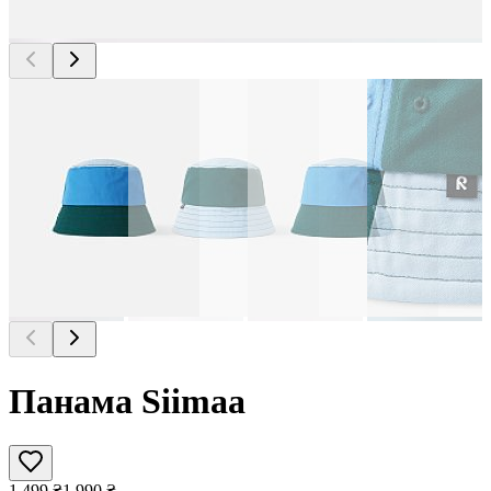
Панама Siimaa
1 499
₴
1 990
₴