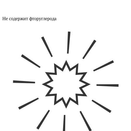
Не содержит фторуглерода