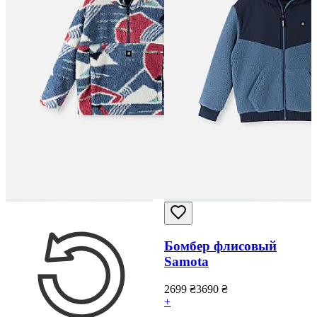
Бомбер флисовый
Samota
2699
₴
3690
₴
+