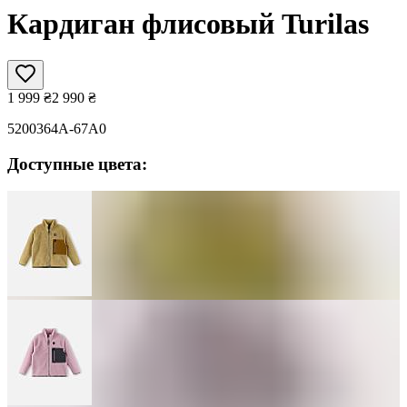
Кардиган флисовый Turilas
1 999
₴
2 990
₴
5200364A-67A0
Доступные цвета: