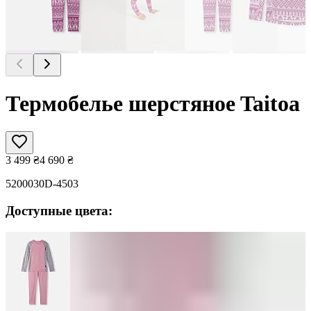
Термобелье шерстяноe Taitoa
3 499
₴
4 690
₴
5200030D-4503
Доступные цвета: