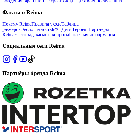
рождения
Гарантийные сроки
Скидка для военнослужащих
Факты о Reima
Почему Reima
Правила ухода
Таблица
размеров
Экологичность
БФ "Дети Героев"
Партнёры
Reima
Часто задаваемые вопросы
Полезная информация
Социальные сети Reima
Партнёры бренда Reima