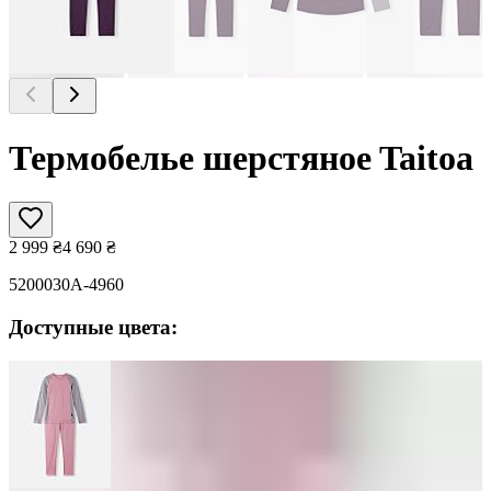
Термобелье шерстяноe Taitoa
2 999
₴
4 690
₴
5200030A-4960
Доступные цвета: