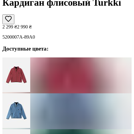
Кардиган флисовый Turkki
2 299
₴
2 990
₴
5200007A-89A0
Доступные цвета: