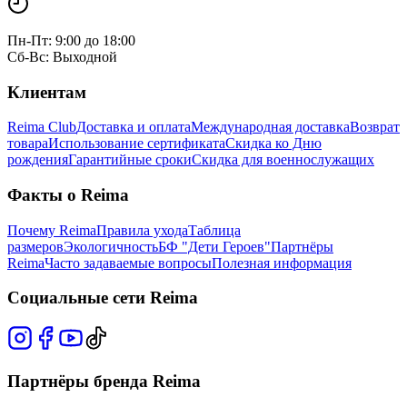
Пн-Пт: 9:00 до 18:00
Сб-Вс: Выходной
Клиентам
Reima Club
Доставка и оплата
Международная доставка
Возврат
товара
Использование сертификата
Скидка ко Дню
рождения
Гарантийные сроки
Скидка для военнослужащих
Факты о Reima
Почему Reima
Правила ухода
Таблица
размеров
Экологичность
БФ "Дети Героев"
Партнёры
Reima
Часто задаваемые вопросы
Полезная информация
Социальные сети Reima
Партнёры бренда Reima