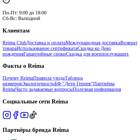
Пн-Пт: 9:00 до 18:00
Сб-Вс: Выходной
Клиентам
Reima Club
Доставка и оплата
Международная доставка
Возврат
товара
Использование сертификата
Скидка ко Дню
рождения
Гарантийные сроки
Скидка для военнослужащих
Факты о Reima
Почему Reima
Правила ухода
Таблица
размеров
Экологичность
БФ "Дети Героев"
Партнёры
Reima
Часто задаваемые вопросы
Полезная информация
Социальные сети Reima
Партнёры бренда Reima