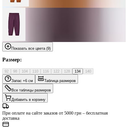
Показать все цвета (9)
Размер:
92
98
104
110
116
122
128
134
140
Запас +6 см
Таблица размеров
Все таблицы размеров
Добавить в корзину
При оплате на сайте заказов от 5000 грн – бесплатная
доставка