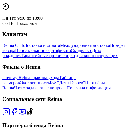
Пн-Пт: 9:00 до 18:00
Сб-Вс: Выходной
Клиентам
Reima Club
Доставка и оплата
Международная доставка
Возврат
товара
Использование сертификата
Скидка ко Дню
рождения
Гарантийные сроки
Скидка для военнослужащих
Факты о Reima
Почему Reima
Правила ухода
Таблица
размеров
Экологичность
БФ "Дети Героев"
Партнёры
Reima
Часто задаваемые вопросы
Полезная информация
Социальные сети Reima
Партнёры бренда Reima