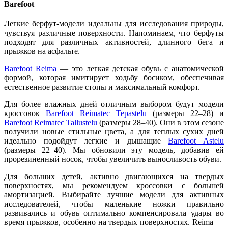
Barefoot
Легкие берфут-модели идеальны для исследования природы,
чувствуя различные поверхности. Напоминаем, что берфуты
подходят для различных активностей, длинного бега и
прыжков на асфальте.
Barefoot Reima
— это легкая детская обувь с анатомической
формой, которая имитирует ходьбу босиком, обеспечивая
естественное развитие стопы и максимальный комфорт.
Для более влажных дней отличным выбором будут модели
кроссовок
Barefoot Reimatec Tepastelu
(размеры 22–28) и
Barefoot Reimatec Tallustelu
(размеры 28–40). Они в этом сезоне
получили новые стильные цвета, а для теплых сухих дней
идеально подойдут легкие и дышащие
Barefoot Astelu
(размеры 22–40). Мы обновили эту модель, добавив ей
прорезиненный носок, чтобы увеличить выносливость обуви.
Для больших детей, активно двигающихся на твердых
поверхностях, мы рекомендуем кроссовки с большей
амортизацией. Выбирайте лучшие модели для активных
исследователей, чтобы маленькие ножки правильно
развивались и обувь оптимально компенсировала удары во
время прыжков, особенно на твердых поверхностях. Reima —