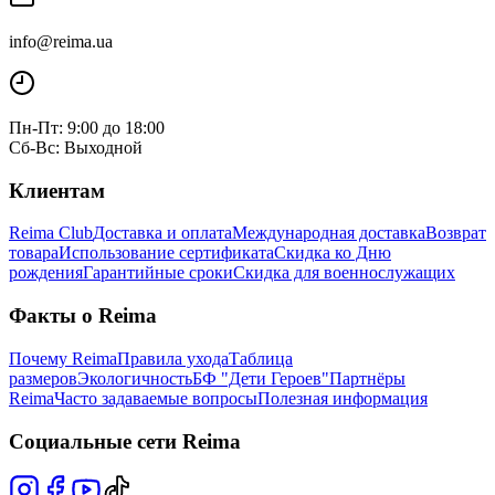
info@reima.ua
Пн-Пт: 9:00 до 18:00
Сб-Вс: Выходной
Клиентам
Reima Club
Доставка и оплата
Международная доставка
Возврат
товара
Использование сертификата
Скидка ко Дню
рождения
Гарантийные сроки
Скидка для военнослужащих
Факты о Reima
Почему Reima
Правила ухода
Таблица
размеров
Экологичность
БФ "Дети Героев"
Партнёры
Reima
Часто задаваемые вопросы
Полезная информация
Социальные сети Reima