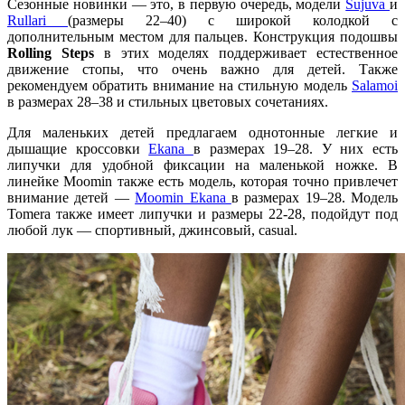
Сезонные новинки — это, в первую очередь, модели
Sujuva
и
Rullari
(размеры 22–40) с широкой колодкой с
дополнительным местом для пальцев. Конструкция подошвы
Rolling Steps
в этих моделях поддерживает естественное
движение стопы, что очень важно для детей. Также
рекомендуем обратить внимание на стильную модель
Salamoi
в размерах 28–38 и стильных цветовых сочетаниях.
Для маленьких детей предлагаем однотонные легкие и
дышащие кроссовки
Ekana
в размерах 19–28. У них есть
липучки для удобной фиксации на маленькой ножке. В
линейке Moomin также есть модель, которая точно привлечет
внимание детей —
Moomin Ekana
в размерах 19–28. Модель
Tomera также имеет липучки и размеры 22-28, подойдут под
любой лук — спортивный, джинсовый, casual.