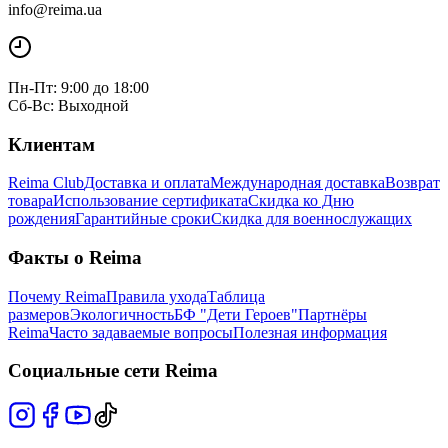
info@reima.ua
Пн-Пт: 9:00 до 18:00
Сб-Вс: Выходной
Клиентам
Reima Club
Доставка и оплата
Международная доставка
Возврат
товара
Использование сертификата
Скидка ко Дню
рождения
Гарантийные сроки
Скидка для военнослужащих
Факты о Reima
Почему Reima
Правила ухода
Таблица
размеров
Экологичность
БФ "Дети Героев"
Партнёры
Reima
Часто задаваемые вопросы
Полезная информация
Социальные сети Reima