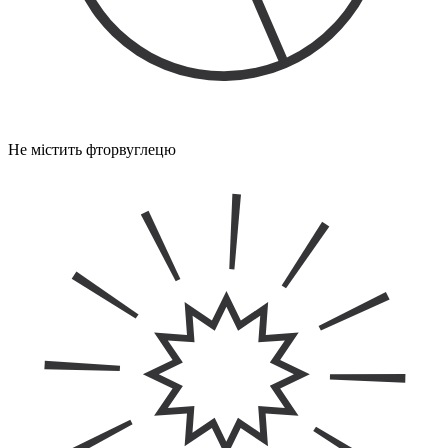
Не містить фторвуглецю