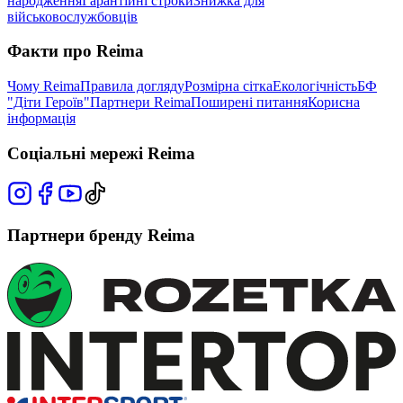
народження
Гарантійні строки
Знижка для
військовослужбовців
Факти про Reima
Чому Reima
Правила догляду
Розмірна сітка
Екологічність
БФ
"Діти Героїв"
Партнери Reima
Поширені питання
Корисна
інформація
Соціальні мережі Reima
Партнери бренду Reima