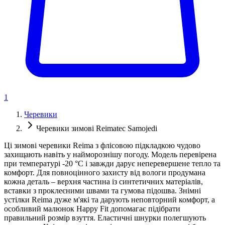
1
Черевики
Черевики зимові Reimatec Samojedi
Ці зимові черевики Reima з флісовою підкладкою чудово
захищають навіть у найморознішу погоду. Модель перевірена
при температурі -20 °C і завжди дарує неперевершене тепло та
комфорт. Для повноцінного захисту від вологи продумана
кожна деталь – верхня частина із синтетичних матеріалів,
вставки з проклеєними швами та гумова підошва. Знімні
устілки Reima дуже м'які та дарують неповторний комфорт, а
особливий малюнок Happy Fit допомагає підібрати
правильний розмір взуття. Еластичні шнурки полегшують