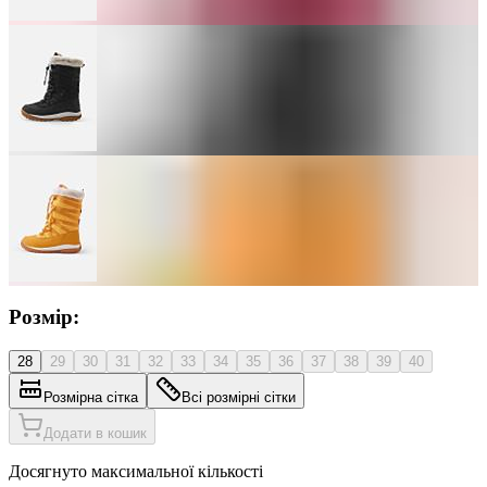
Розмір:
28
29
30
31
32
33
34
35
36
37
38
39
40
Розмірна сітка
Всі розмірні сітки
Додати в кошик
Досягнуто максимальної кількості