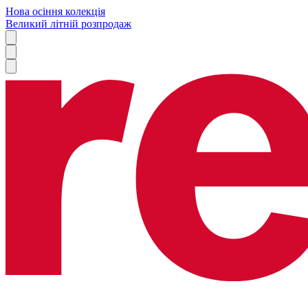
Нова осіння колекція
Великий літній розпродаж