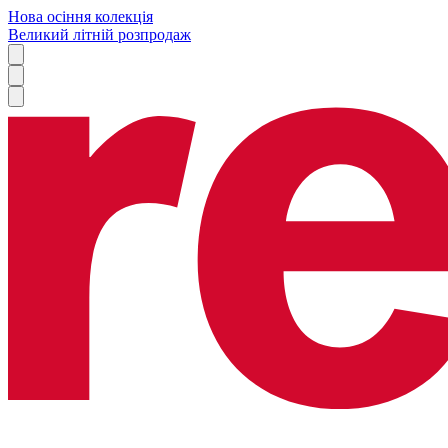
Нова осіння колекція
Великий літній розпродаж