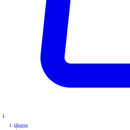
1
Шорти