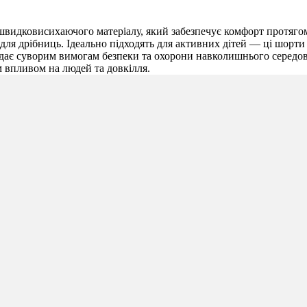
 швидковисихаючого матеріалу, який забезпечує комфорт протяго
для дрібниць. Ідеально підходять для активних дітей — ці шорти в
ідає суворим вимогам безпеки та охорони навколишнього середови
м впливом на людей та довкілля.