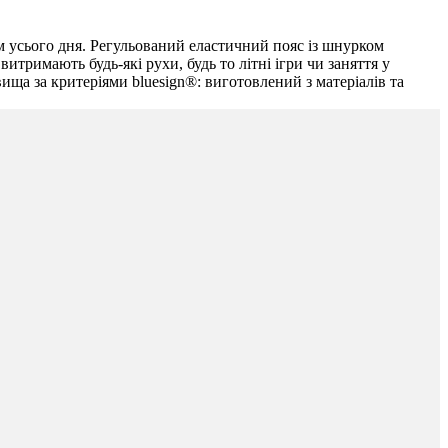
м усього дня. Регульований еластичний пояс із шнурком
итримають будь-які рухи, будь то літні ігри чи заняття у
ща за критеріями bluesign®: виготовлений з матеріалів та