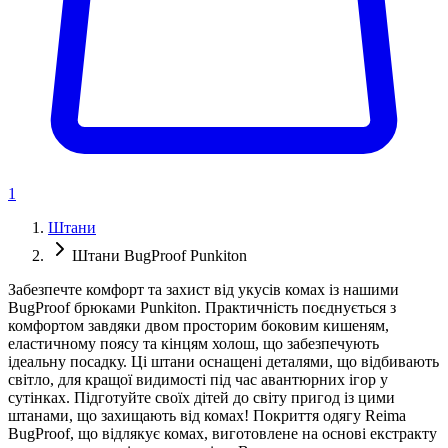
1
Штани
Штани BugProof Punkiton
Забезпечте комфорт та захист від укусів комах із нашими
BugProof брюками Punkiton. Практичність поєднується з
комфортом завдяки двом просторим боковим кишеням,
еластичному поясу та кінцям холош, що забезпечують
ідеальну посадку. Ці штани оснащені деталями, що відбивають
світло, для кращої видимості під час авантюрних ігор у
сутінках. Підготуйте своїх дітей до світу пригод із цими
штанами, що захищають від комах! Покриття одягу Reima
BugProof, що відлякує комах, виготовлене на основі екстракту