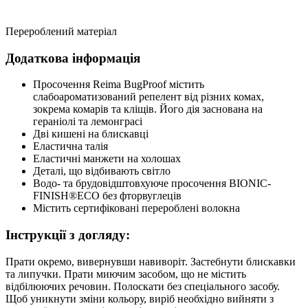
Перероблений матеріал
Додаткова інформація
Просочення Reima BugProof містить
слабоароматизований репелент від різних комах,
зокрема комарів та кліщів. Його дія заснована на
гераніолі та лемонграсі
Дві кишені на блискавці
Еластична талія
Еластичні манжети на холошах
Деталі, що відбивають світло
Водо- та брудовідштовхуюче просочення BIONIC-
FINISH®ECO без фторвуглеців
Містить сертифіковані перероблені волокна
Інструкції з догляду:
Прати окремо, вивернувши навиворіт. Застебнути блискавки
та липучки. Прати миючим засобом, що не містить
відбілюючих речовин. Полоскати без спеціального засобу.
Щоб уникнути зміни кольору, виріб необхідно вийняти з