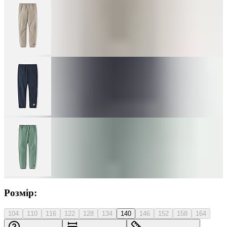
Розмір:
104
110
116
122
128
134
140
146
152
158
164