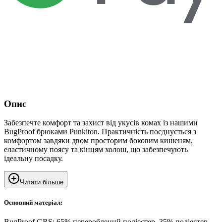
Опис
Забезпечте комфорт та захист від укусів комах із нашими
BugProof брюками Punkiton. Практичність поєднується з
комфортом завдяки двом просторим боковим кишеням,
еластичному поясу та кінцям холош, що забезпечують
ідеальну посадку.
Читати більше
Основний матеріал:
BugProof GRS: 65% перероблений поліестер, 35% поліестер