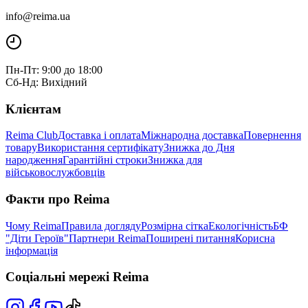
info@reima.ua
Пн-Пт: 9:00 до 18:00
Сб-Нд: Вихідний
Клієнтам
Reima Club
Доставка і оплата
Міжнародна доставка
Повернення
товару
Використання сертифікату
Знижка до Дня
народження
Гарантійні строки
Знижка для
військовослужбовців
Факти про Reima
Чому Reima
Правила догляду
Розмірна сітка
Екологічність
БФ
"Діти Героїв"
Партнери Reima
Поширені питання
Корисна
інформація
Соціальні мережі Reima