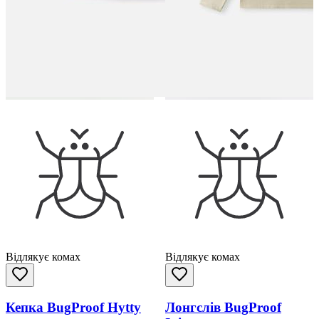
Відлякує комах
Відлякує комах
Кепка BugProof Hytty
Лонгслів BugProof