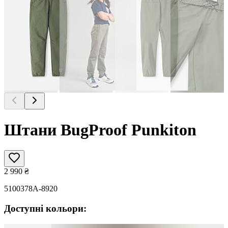
Штани BugProof Punkiton
2 990
₴
5100378A-8920
Доступні кольори: