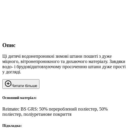
Опис
Ці дитячі водонепроникні зимові штани пошиті з дуже
міцного, вітронепроникного та дихаючого матеріалу. Завдяки
водо- і брудовідштовхуючому просоченню штани дуже прості
у догляді.
Читати більше
Основний матеріал:
Reimatec BS GRS: 50% перероблений поліестер, 50%
поліестер, поліуретанове покриття
Підкладка: