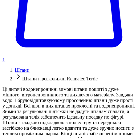
1
Штани
Штани гірськолижні Reimatec Terrie
Ці дитячі водонепроникні зимові штани пошиті з дуже
міцного, вітронепроникного та дихаючого матеріалу. Завдяки
водо- і брудовідштовхуючому просоченню штани дуже прості
у догляді. Всі шви в цих штанах проклеєні та водонепроникні.
Знімні та регульовані підтяжки не дадуть штанам спадати, а
регульована талія забезпечить ідеальну посадку по фігурі.
Штани з гладкою підкладкою з поліестеру та передньою
застібкою на блискавці легко вдягати та дуже зручно носити з
теплим проміжним шаром. Кінці штанів забезпечені міцними