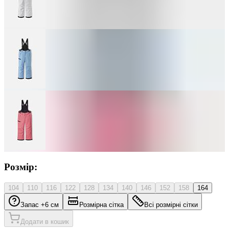
Розмір:
104
110
116
122
128
134
140
146
152
158
164
Запас +6 см
Розмірна сітка
Всі розмірні сітки
Додати в кошик