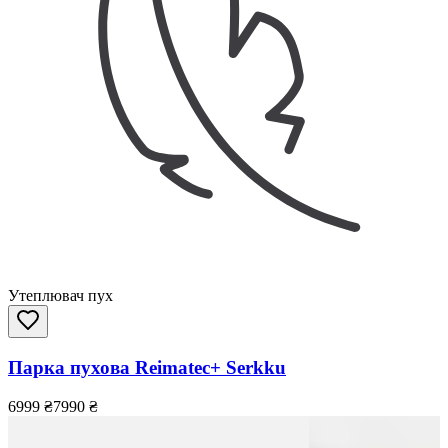
Утеплювач пух
Парка пухова Reimatec+ Serkku
6999
₴
7990
₴