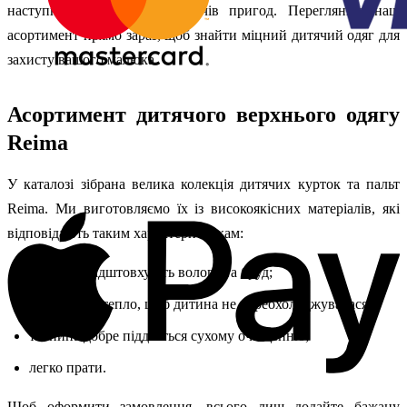
наступному поколінню шукачів пригод. Перегляньте наш
асортимент прямо зараз, щоб знайти міцний дитячий одяг для
захисту вашого малюка.
Асортимент дитячого верхнього одягу
Reima
У каталозі зібрана велика колекція дитячих курток та пальт
Reima. Ми виготовляємо їх із високоякісних матеріалів, які
відповідають таким характеристикам:
відмінно відштовхують вологу та бруд;
утримують тепло, щоб дитина не переохолоджувалася;
тканина добре піддається сухому очищенню;
легко прати.
Щоб оформити замовлення, всього лиш додайте бажану