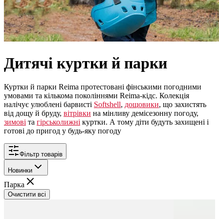
Дитячі куртки й парки
Куртки й парки Reima протестовані фінськими погодними
умовами та кількома поколіннями Reima-кідс. Колекція
налічує улюблені барвисті
Softshell
,
дощовики
, що захистять
від дощу й бруду,
вітрівки
на мінливу демісезонну погоду,
зимові
та
гірськолижні
куртки. А тому діти будуть захищені і
готові до пригод у будь-яку погоду
Фільтр товарів
Новинки
Парка
Очистити всі