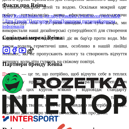
Факти про Reima
чутливою шкірою дітей та водою. Оскільки мокрий одяг
робить теплоізоляцію менш ефективною, охолоджуючи
Чому Reima
Правила догляду
Розмірна сітка
Екологічність
БФ
"Діти Героїв"
Партнери Reima
Поширені питання
Корисна
температуру тіла у 25 разів швидше, ніж суха шкіра, ми
інформація
використали наші дизайнерські суперздібності для створення
Соціальні мережі Reima
водонепроникного одягу, який діє як бар'єр проти води. Ми
також додали герметичні шви, особливо в нашій лінійці
Reimatec, які не пропускають вологу та створюють відчуття
затишку, коли діти гуляють на свіжому повітрі.
Партнери бренду Reima
Пуховик
— це те, що потрібно, щоб відчути себе в теплих
обіймах у прохолодну погоду. Натуральний утеплювач
всередині цих курток м'який і відповідає стандарту
Responsible Down Standard. Він гарантує, що пух та пір'я
отримані від тварин, яким не було завдано непотрібної шкоди.
Адже ми дбаємо про тварин не менше, ніж про дітей.