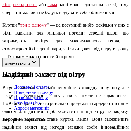
літо
,
весна, осінь
або
зима
наші моделі достатньо легкі, тому
енергійні малюки не будуть відчувати себе обтяженими.
Куртки "
три в одному
" — це розумний вибір, оскільки у них є
різні варіанти для мінливої погоди: середні шари, що
затримують повітря для максимального тепла, і
атмосферостійкі верхні шари, які захищають від вітру та дощу
— їх також можна носити й окремо.
Читати більше
Надійний захист від вітру
Популярне
Доставка і оплата
Вітри та морози - не найприємніше в холодну пору року, але
Повернення товару
грати й веселиться в снігу дітвора ніколи не відмовиться.
Правила догляду
Розмірна сітка
Потрібно правильно та ретельно продумати гардероб з теплим
Адреси магазинів
одягом для дитини, щоб захистити її від вітру та морозу.
Інтернет-магазин
Хорошим варіантом стане куртка Reima. Вона забезпечить
надійний захист від негоди завдяки своїм інноваційним