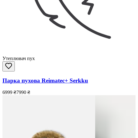
Утеплювач пух
Парка пухова Reimatec+ Serkku
6999
₴
7990
₴