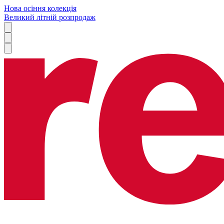
Нова осіння колекція
Великий літній розпродаж