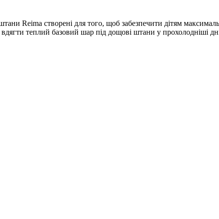
тани Reima створені для того, щоб забезпечити дітям максималь
є вдягти теплий базовий шар під дощові штани у прохолодніші дні