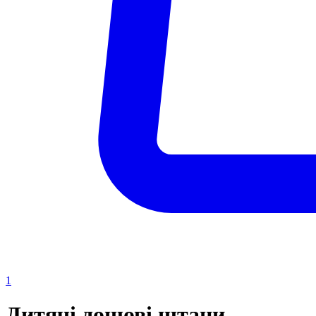
1
Дитячі дощові штани