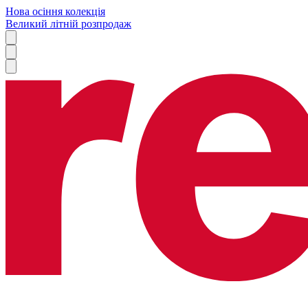
Нова осіння колекція
Великий літній розпродаж