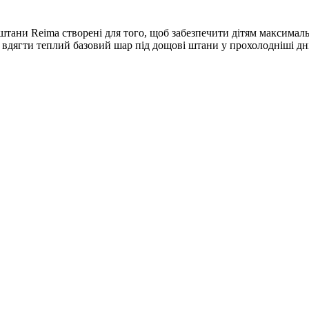
тани Reima створені для того, щоб забезпечити дітям максималь
є вдягти теплий базовий шар під дощові штани у прохолодніші дні