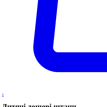
1
Дитячі дощові штани